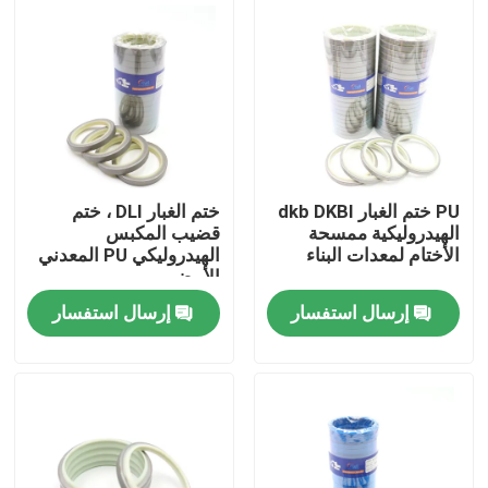
معلومات عنا
جولة في المعمل
رقابة جودة
PU ختم الغبار dkb DKBI
ختم الغبار DLI ، ختم
الهيدروليكية ممسحة
قضيب المكبس
الأختام لمعدات البناء
الهيدروليكي PU المعدني
اتصل بنا
الأبيض
إرسال استفسار
إرسال استفسار
أخبار
حالات
طقم ختم الكسارة الهيدروليكية