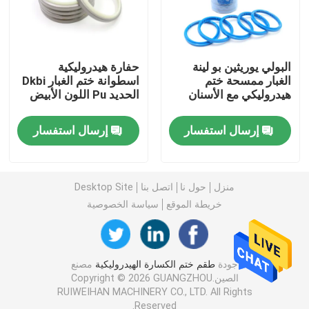
طقم ختم حفارة
البولي يوريثين بو لينة
حفارة هيدروليكية
طقم ختم JCB
الغبار ممسحة ختم
اسطوانة ختم الغبار Dkbi
هيدروليكي مع الأسنان
الحديد Pu اللون الأبيض
طقم ختم كوماتسو
إرسال استفسار
إرسال استفسار
ختم قضيب هيدروليكي
منزل
حول نا
اتصل بنا
Desktop Site
خريطة الموقع
سياسة الخصوصية
ختم الزيت الهيدروليكي
ختم الغبار الهيدروليكي
جودة
طقم ختم الكسارة الهيدروليكية
مصنع
الصين.Copyright © 2026 GUANGZHOU
RUIWEIHAN MACHINERY CO., LTD. All Rights
ختم المكبس الهيدروليكي
Reserved.