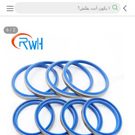
6
/
2