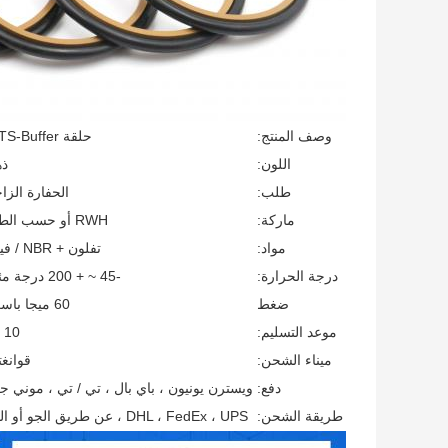
وصف المنتج:
حلقة HBTS-Buffer
اللون:
ذه
طلب:
الحفارة الزا
ماركة:
RWH أو حسب الطلب
مواد:
تفلون + NBR / فيتون
درجة الحرارة:
-45 ~ + 200 درجة مئوية
ضغط
60 ميجا باسكال
موعد التسليم:
10 أيام
ميناء الشحن:
قوانغ
دفع:
ويسترن يونيون ، باي بال ، تي / تي ، موني ج
طريقة الشحن:
DHL ، FedEx ، UPS ، عن طريق الجو أو البحر