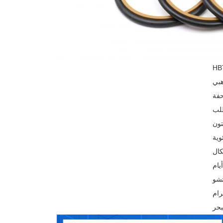
بي
حفة
تشو
رام