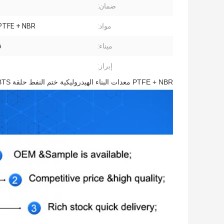
ضمان:
مواد:
PTFE + NBR / فيتو
ميناء:
ق
إبراز:
PTFE + NBR معدات البناء الهيدروليكية ختم النفط حلقة HBTS