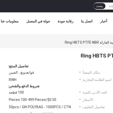
يبحث
أخبار
اتصل بنا
رقابة جودة
جولة في المعمل
معلومات عنا
Ring HBTS PTFE 
تفاصيل المنتج:
مكان المنشأ:
قوانغدونغ ، الصين
اسم العلامة التجارية:
RWH
شروط الدفع والشحن:
الحد الأدنى لكمية:
100 قطعة
الأسعار:
$0.50/Pieces 100-499 Pieces
تفاصيل التغليف:
50pcs / GIH POLYBAG ، 1000PCS / CTN