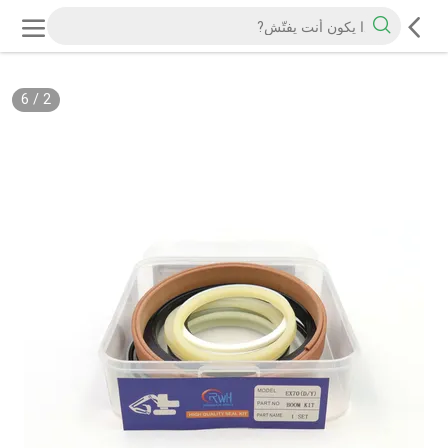
6
/
2