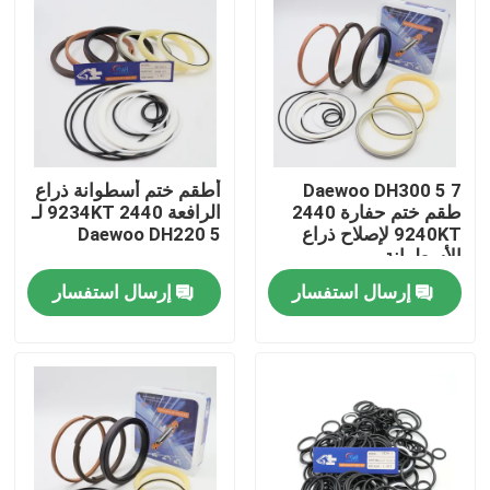
معلومات عنا
جولة في المعمل
Daewoo DH300 5 7
أطقم ختم أسطوانة ذراع
رقابة جودة
طقم ختم حفارة 2440
الرافعة 2440 9234KT لـ
9240KT لإصلاح ذراع
Daewoo DH220 5
الأسطوانة
اتصل بنا
إرسال استفسار
إرسال استفسار
أخبار
حالات
طقم ختم الكسارة الهيدروليكية