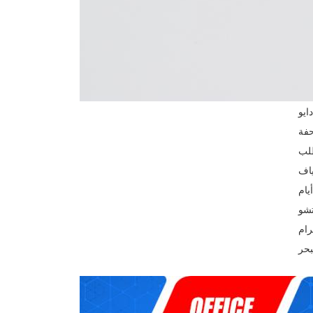
حفة
تشو
رام