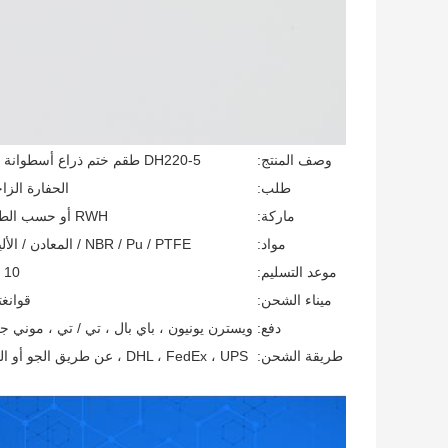
وصف المنتج:
DH220-5 طقم ختم ذراع أسطوانة دايو
طلب:
الحفارة الزا
ماركة:
RWH أو حسب الطلب
مواد:
NBR / Pu / PTFE / المعادن / الألياف
موعد التسليم:
10 أيام
ميناء الشحن:
قوانغ
دفع:
ويسترن يونيون ، باي بال ، تي / تي ، موني ج
طريقة الشحن:
DHL ، FedEx ، UPS ، عن طريق الجو أو البحر