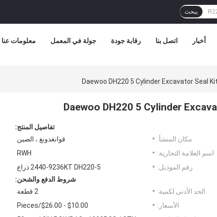
يبحث
أخبار
اتصل بنا
رقابة جودة
جولة في المعمل
معلومات عنا
Daewoo DH220 5 Cylinder Excavator Seal K
Daewoo DH220 5 Cylinder Excavat
تفاصيل المنتج:
مكان المنشأ:
قوانغدونغ ، الصين
اسم العلامة التجارية:
RWH
رقم الموديل:
2440-9236KT DH220-5 ذراع
شروط الدفع والشحن:
الحد الأدنى لكمية:
2 قطعة
الأسعار:
$10.00 - $26.00/Pieces