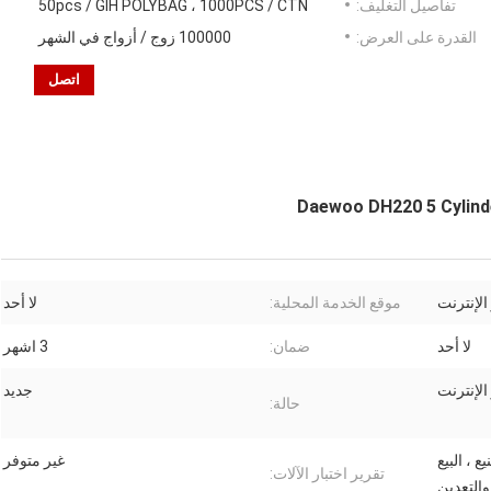
تفاصيل التغليف:
50pcs / GIH POLYBAG ، 1000PCS / CTN
القدرة على العرض:
100000 زوج / أزواج في الشهر
اتصل
Daewoo DH220 5 Cylind
الإنترنت
موقع الخدمة المحلية:
لا أحد
لا أحد
ضمان:
3 اشهر
الإنترنت
جديد
حالة:
 ، البيع
غير متوفر
تقرير اختبار الآلات:
 والتعدين