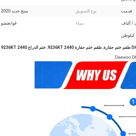
قدمت
نوع التسويق:
منتج جديد 2020
ميناء:
قوانغتشو
حفارة
,
طقم ختم حفارة 2440 9236KT
,
ختم الذراع 2440 9236KT