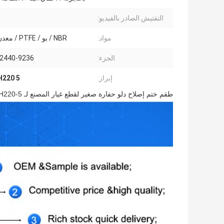
التفتيش الصادر بالفيديو:
مواد:
NBR / بو / PTFE / معدن / ألياف
الجزء:
2440-9236 كيلوطن
إبراز:
DH220 5 طقم ختم 
طقم ختم إصلاح دلو حفارة صغير لقطع غيار المصنع لـ Daewoo DH220-5