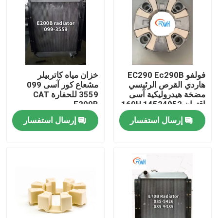
معلومات عنا
جولة في المعمل
فولفو EC290 Ec290B
خزان مياه كاتربيلر
هاردي القرص الرئيسي
مشعاع كور آسى 099
رقابة جودة
مضخة هيدروليكية آسى
3559 للحفارة CAT
اقتران 14524052 160H
E200B
إرسال استفسار
إرسال استفسار
اتصل بنا
أخبار
حالات
طقم ختم الكسارة الهيدروليكية