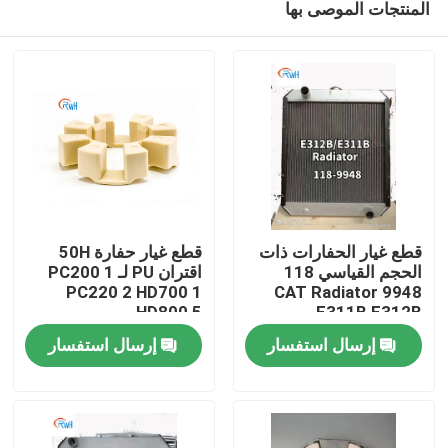
المنتجات الموصى بها
قطع غيار الحفارات ذات
قطع غيار حفارة 50H
الحجم القياسي 118
اقتران PU لـ PC200 1
PC220 2 HD700 1
9948 CAT Radiator
HD800 5
E311B E312B
منزل
إرسال استفسار
إرسال استفسار
منتجات
أشرطة فيديو