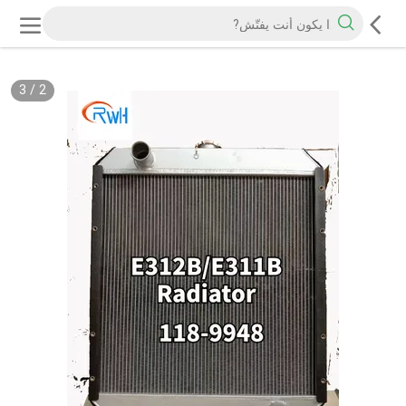
3
/
2