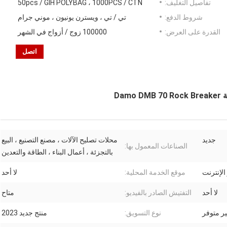
تفاصيل التغليف:
50pcs / GIH POLYBAG ، 1000PCS / CTN
شروط الدفع:
تي / تي ، ويسترن يونيون ، موني جرام
القدرة على العرض:
100000 زوج / أزواج في الشهر
اتصل
جديد
محلات تصليح الآلات ، مصنع التصنيع ، البيع
الصناعات المعمول بها:
بالتجزئة ، أعمال البناء ، الطاقة والتعدين
الإنترنت
موقع الخدمة المحلية:
لا أحد
لا أحد
التفتيش الصادر بالفيديو:
متاح
ر متوفر
نوع التسويق:
منتج جديد 2023