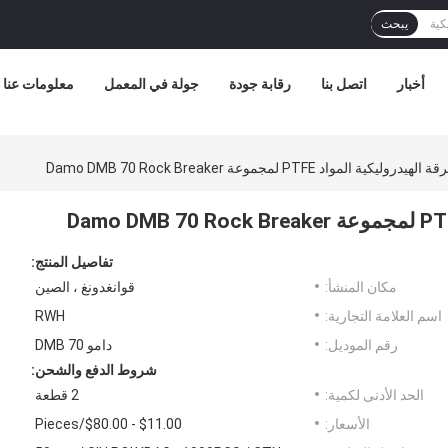
يبحث
أخبار
اتصل بنا
رقابة جودة
جولة في المعمل
معلومات عنا
 المواد PTFE لمجموعة Damo DMB 70 Rock Breaker
تفاصيل المنتج:
مكان المنشأ:
قوانغدونغ ، الصين
اسم العلامة التجارية:
RWH
رقم الموديل:
دامو DMB 70
شروط الدفع والشحن:
الحد الأدنى لكمية:
2 قطعة
الأسعار:
$11.00 - $80.00/Pieces