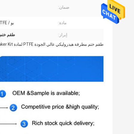
ضمان:
مادة:
بو / NBR / PTFE
إبراز:
طقم ختم ال
طقم ختم مطرقة هيدروليكي عالي الجودة PTFE لمادة Damo DMB 70 Rock Breaker Kit