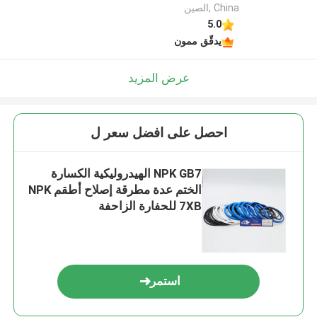
China ,الصين
5.0
يدقّق ممون
عرض المزيد
احصل على افضل سعر ل
NPK GB7 الهيدروليكية الكسارة
الختم عدة مطرقة إصلاح أطقم NPK
7XB للحفارة الزاحفة
استمر