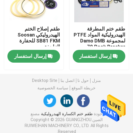
طقم ختم حفارة
طقم ختم المطرقة
طقم إصلاح الختم
طقم ختم JCB
الهيدروليكية المواد PTFE
الهيدروليكي Soosan
لمجموعة Damo DMB
SB81 FKM للحفارة
70 Rock Breaker
الزاحفة
طقم ختم كوماتسو
إرسال استفسار
إرسال استفسار
ختم قضيب هيدروليكي
منزل
حول نا
اتصل بنا
Desktop Site
خريطة الموقع
سياسة الخصوصية
ختم الزيت الهيدروليكي
ختم الغبار الهيدروليكي
جودة
طقم ختم الكسارة الهيدروليكية
مصنع
الصين.Copyright © 2026 GUANGZHOU
RUIWEIHAN MACHINERY CO., LTD. All Rights
ختم المكبس الهيدروليكي
Reserved.