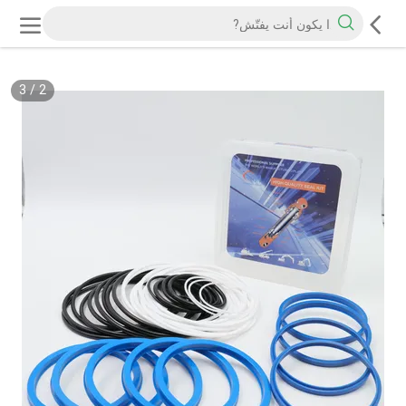
3
/
2