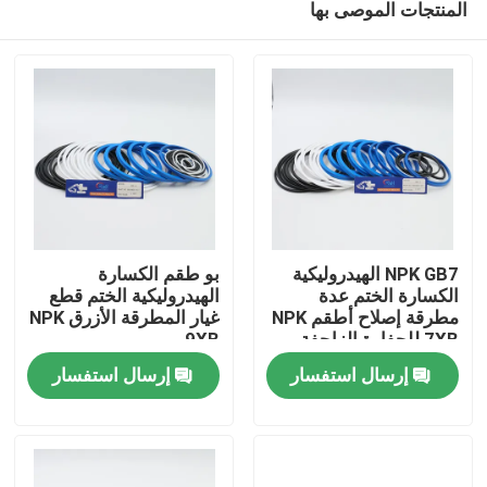
المنتجات الموصى بها
NPK GB7 الهيدروليكية
بو طقم الكسارة
الكسارة الختم عدة
الهيدروليكية الختم قطع
مطرقة إصلاح أطقم NPK
غيار المطرقة الأزرق NPK
7XB للحفارة الزاحفة
9XB
منزل
إرسال استفسار
إرسال استفسار
منتجات
أشرطة فيديو