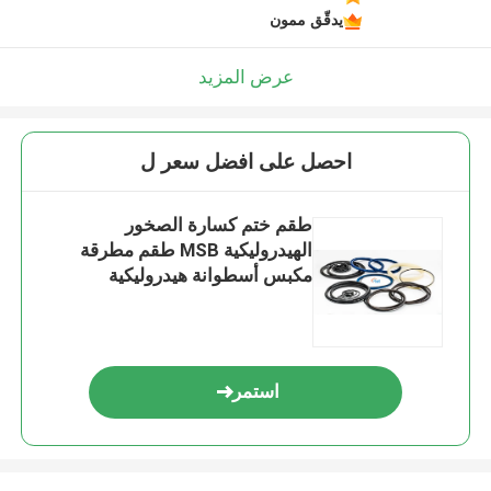
يدقّق ممون
عرض المزيد
احصل على افضل سعر ل
طقم ختم كسارة الصخور
الهيدروليكية MSB طقم مطرقة
مكبس أسطوانة هيدروليكية
Msb250
استمر