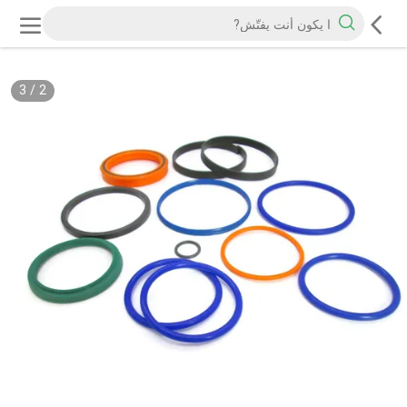
3
/
2