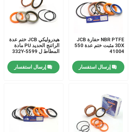
معلومات عنا
جولة في المعمل
NBR PTFE حفارة JCB
هيدروليكي JCB ختم عدة
3DX مثبت ختم عدة 550
الراتنج الحديد PU مادة
41004
المطاط ل 332Y-5599
رقابة جودة
إرسال استفسار
إرسال استفسار
اتصل بنا
أخبار
حالات
طقم ختم الكسارة الهيدروليكية