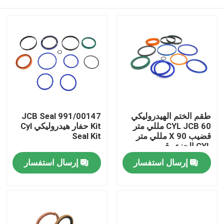
طقم الختم الهيدروليكي
991/00147 JCB Seal
CYL JCB 60 مللي متر
Kit حفار هيدروليكي Cyl
قضيب X 90 مللي متر
Seal Kit
CYL الجزء رقم.
991/00147 للحفار
منزل
إرسال استفسار
إرسال استفسار
منتجات
أشرطة فيديو