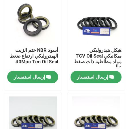
معلومات عنا
جولة في المعمل
هيكل هيدروليكي
أسود NBR ختم الزيت
رقابة جودة
ميكانيكي TCV Oil Seal
الهيدروليكي ارتفاع ضغط
مواد مطاطية ذات ضغط
40Mpa Tcn Oil Seal
عالي
اتصل بنا
إرسال استفسار
إرسال استفسار
أخبار
حالات
طقم ختم الكسارة الهيدروليكية