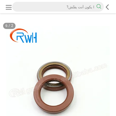
6
/
2