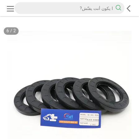
6
/
2