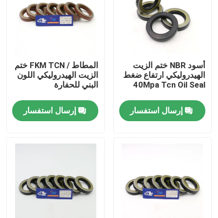
معلومات عنا
جولة في المعمل
أسود NBR ختم الزيت
المطاط / FKM TCN ختم
الهيدروليكي ارتفاع ضغط
الزيت الهيدروليكي اللون
40Mpa Tcn Oil Seal
البني للحفارة
رقابة جودة
إرسال استفسار
إرسال استفسار
اتصل بنا
أخبار
حالات
طقم ختم الكسارة الهيدروليكية