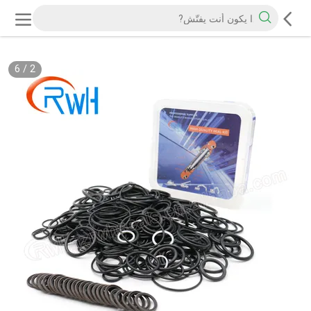
6
/
2