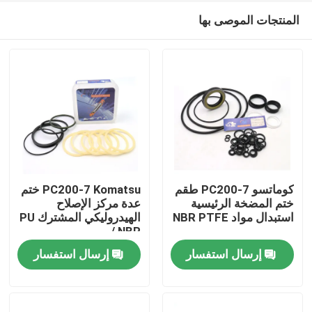
المنتجات الموصى بها
كوماتسو PC200-7 طقم
PC200-7 Komatsu ختم
ختم المضخة الرئيسية
عدة مركز الإصلاح
استبدال مواد NBR PTFE
الهيدروليكي المشترك PU
منزل
/ NBR
إرسال استفسار
إرسال استفسار
منتجات
أشرطة فيديو