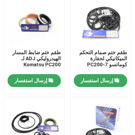
معلومات عنا
جولة في المعمل
طقم ختم صمام التحكم
طقم ختم ضابط المسار
رقابة جودة
الميكانيكي لحفارة
الهيدروليكي ADJ لـ
كوماتسو PC200-7
Komatsu PC200
اتصل بنا
إرسال استفسار
إرسال استفسار
أخبار
حالات
طقم ختم الكسارة الهيدروليكية