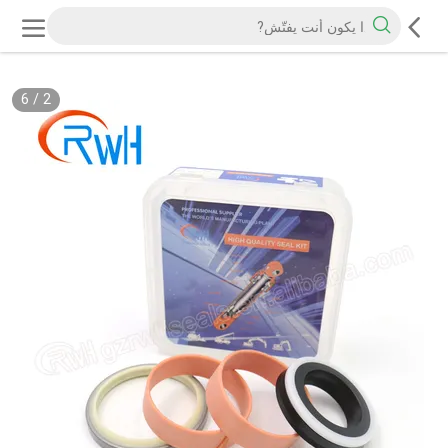
6
/
2