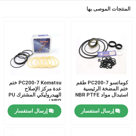
المنتجات الموصى بها
كوماتسو PC200-7 طقم
PC200-7 Komatsu ختم
ختم المضخة الرئيسية
عدة مركز الإصلاح
استبدال مواد NBR PTFE
الهيدروليكي المشترك PU
منزل
/ NBR
إرسال استفسار
إرسال استفسار
منتجات
أشرطة فيديو