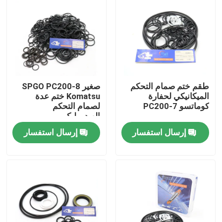
معلومات عنا
جولة في المعمل
طقم ختم صمام التحكم
صغير SPGO PC200-8
رقابة جودة
الميكانيكي لحفارة
Komatsu ختم عدة
كوماتسو PC200-7
لصمام التحكم
الهيدروليكي
اتصل بنا
إرسال استفسار
إرسال استفسار
أخبار
حالات
طقم ختم الكسارة الهيدروليكية