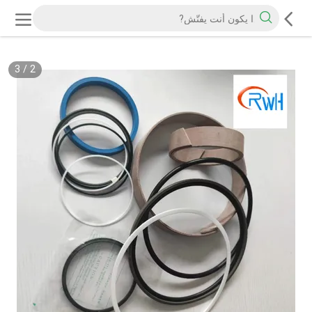
3
/
2