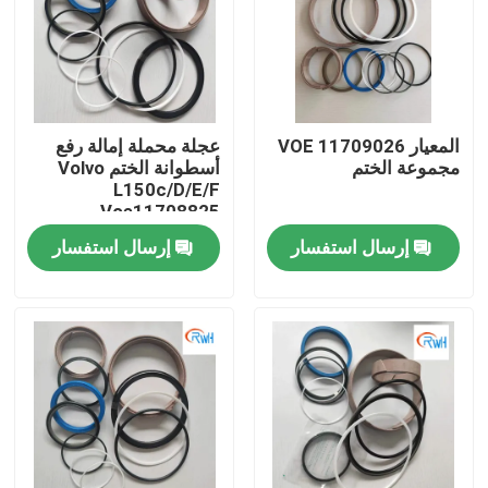
معلومات عنا
جولة في المعمل
المعيار VOE 11709026
عجلة محملة إمالة رفع
مجموعة الختم
أسطوانة الختم Volvo
L150c/D/E/F
رقابة جودة
Voe11708825
11709018 11709025
إرسال استفسار
إرسال استفسار
11709026 11709028
اتصل بنا
أخبار
حالات
طقم ختم الكسارة الهيدروليكية