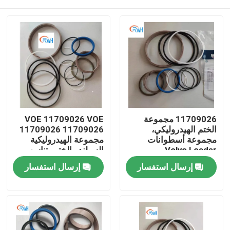
11709026 مجموعة
VOE 11709026 VOE
الختم الهيدروليكي،
11709026 11709026
مجموعة أسطوانات
مجموعة الهيدروليكية
Volvo Loader
السيلندر الختم يتناسب
SUNCARVOLVO
منزل
إرسال استفسار
إرسال استفسار
منتجات
أشرطة فيديو