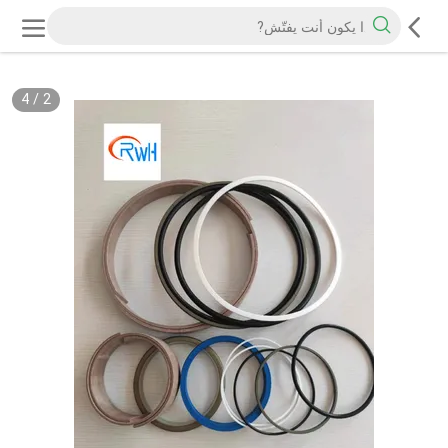
4
/
2