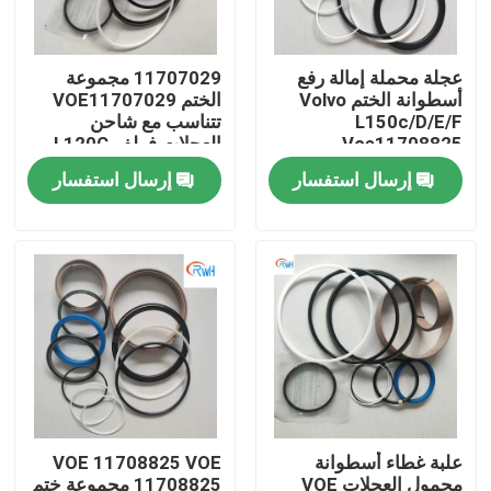
معلومات عنا
عجلة محملة إمالة رفع
11707029 مجموعة
أسطوانة الختم Volvo
الختم VOE11707029
L150c/D/E/F
تتناسب مع شاحن
جولة في المعمل
Voe11708825
العجلات فولفو L120C
L120D
11709018 11709025
إرسال استفسار
إرسال استفسار
11709026 11709028
رقابة جودة
اتصل بنا
أخبار
حالات
علبة غطاء أسطوانة
VOE 11708825 VOE
طقم ختم الكسارة الهيدروليكية
محمول العجلات VOE
11708825 مجموعة ختم