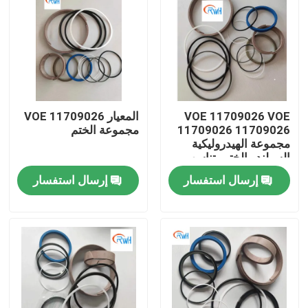
VOE 11709026 VOE
المعيار VOE 11709026
11709026 11709026
مجموعة الختم
مجموعة الهيدروليكية
السيلندر الختم يتناسب
SUNCARVOLVO
إرسال استفسار
إرسال استفسار
منزل
منتجات
أشرطة فيديو