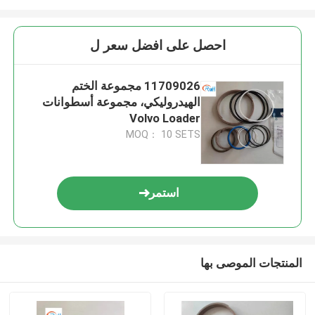
احصل على افضل سعر ل
11709026 مجموعة الختم
الهيدروليكي، مجموعة أسطوانات
Volvo Loader
MOQ： 10 SETS
استمر
المنتجات الموصى بها