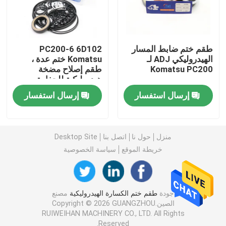
طقم ختم حفارة
طقم ختم ضابط المسار
PC200-6 6D102
طقم ختم JCB
الهيدروليكي ADJ لـ
Komatsu ختم عدة ،
Komatsu PC200
طقم إصلاح مضخة
هيدروليكية للحفارة
طقم ختم كوماتسو
إرسال استفسار
إرسال استفسار
ختم قضيب هيدروليكي
منزل
حول نا
اتصل بنا
Desktop Site
خريطة الموقع
سياسة الخصوصية
ختم الزيت الهيدروليكي
ختم الغبار الهيدروليكي
جودة
طقم ختم الكسارة الهيدروليكية
مصنع
الصين.Copyright © 2026 GUANGZHOU
RUIWEIHAN MACHINERY CO., LTD. All Rights
ختم المكبس الهيدروليكي
Reserved.