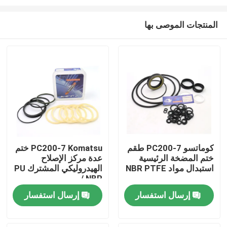
المنتجات الموصى بها
كوماتسو PC200-7 طقم
PC200-7 Komatsu ختم
ختم المضخة الرئيسية
عدة مركز الإصلاح
منزل
استبدال مواد NBR PTFE
الهيدروليكي المشترك PU
/ NBR
منتجات
إرسال استفسار
إرسال استفسار
أشرطة فيديو