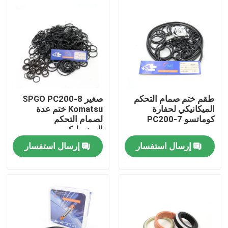
معلومات عنا
جولة في المعمل
رقابة جودة
طقم ختم صمام التحكم
صغير SPGO PC200-8
الميكانيكي لحفارة
Komatsu ختم عدة
كوماتسو PC200-7
لصمام التحكم
اتصل بنا
الهيدروليكي
إرسال استفسار
إرسال استفسار
أخبار
حالات
طقم ختم الكسارة الهيدروليكية