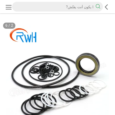
6
/
2